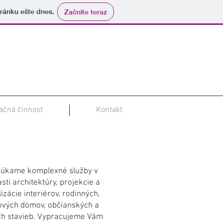
tránku ešte dnes.
Začnite teraz
ačná činnosť
Kontakt
vrhovanie a realizácia
úkame komplexné služby v
asti architektúry, projekcie a
lizácie interiérov, rodinných,
ových domov, občianských a
ch stavieb. Vypracujeme Vám