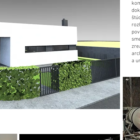
kom
dok
štú
roz
pov
sme
zre
arc
a u
interiéry a stavebníctvo