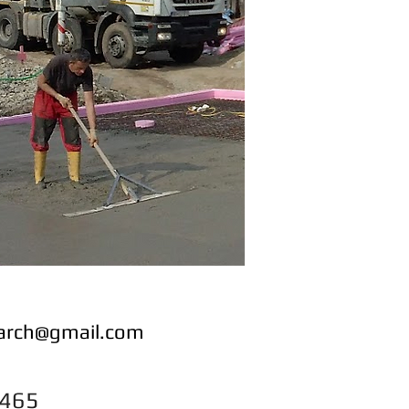
varch@gmail.com
465