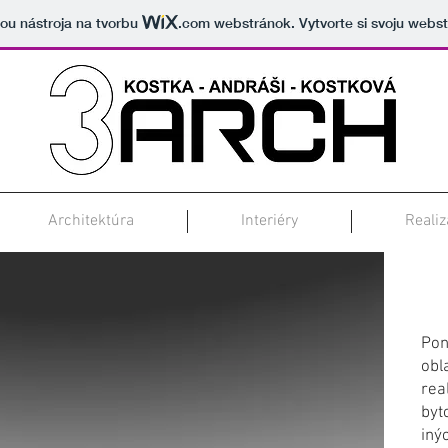
cou nástroja na tvorbu
.com
webstránok. Vytvorte si svoju webs
Architektúra
Interiéry
Realiz
Na
Pon
obl
rea
byt
iný