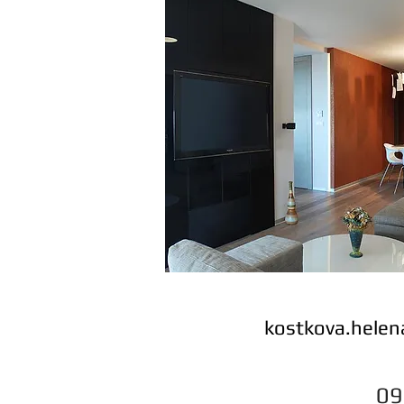
kostkova.hele
090