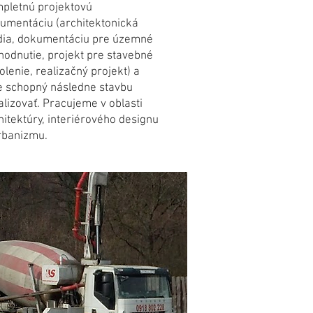
pletnú projektovú
umentáciu (architektonická
dia, dokumentáciu pre územné
hodnutie, projekt pre stavebné
olenie, realizačný projekt) a
 schopný následne stavbu
alizovať. Pracujeme v oblasti
hitektúry, interiérového designu
rbanizmu.